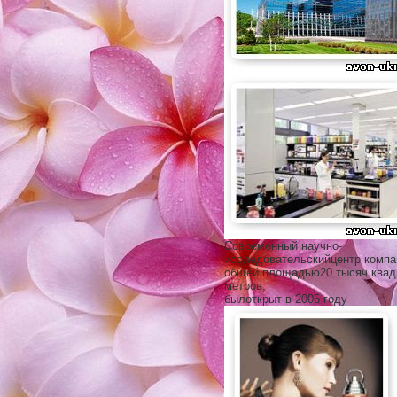
Современный научно-
исследовательскийцентр комп
общей площадью20 тысяч квад
метров,
былоткрыт в 2005 году