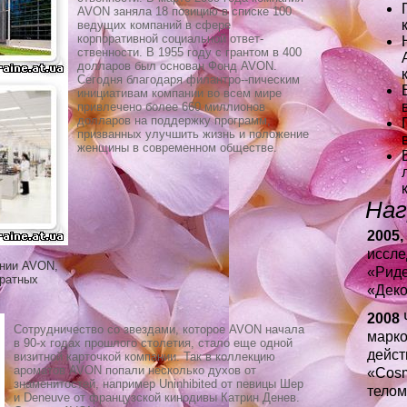
AVON заняла 18 позицию в списке 100
ведущих компаний в сфере
корпоративной социальной ответ-
ственности. В 1955 году с грантом в 400
долларов был основан Фонд AVON.
Сегодня благодаря филантро--пическим
инициативам компании во всем мире
привлечено более 660 миллионов
долларов на поддержку программ,
призванных улучшить жизнь и положение
женщины в современном обществе.
Наг
2005,
иссле
ании AVON,
«Риде
ратных
«Деко
2008
Сотрудничество со звездами, которое AVON начала
марко
в 90-х годах прошлого столетия, стало еще одной
дейст
визитной карточкой компании. Так в коллекцию
ароматов AVON попали несколько духов от
«Cosm
знаменитостей, например Uninhibited от певицы Шер
телом
и Deneuve от французской кинодивы Катрин Денев.