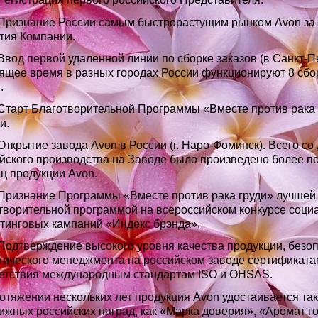
Признание России самым быстрорастущим рынком Avon за
тия Компании.
вод первой удаленной линии по сборке заказов (в Санкт-Пе
ящее время в разных городах России функционируют 8 сб
.
тарт Благотворительной Программы «Вместе против рака 
и.
ткрытие завода Avon в России (г. Наро-Фоминск). Всего со 
йского производства на Заводе было произведено более 
ц продукции Avon.
Признание Программы «Вместе против рака груди» лучшей
творительной программой на всероссийском конкурсе соци
тинговых кампаний «Индекс брэнда».
одтверждение высокого уровня качества продукции, безоп
гического менеджмента на российском заводе сертификата
етствия международным стандартам ISO и OHSAS.
отяжении нескольких лет продукция Avon удостаивается та
ижных российских наград, как «Марка доверия», «Аромат го