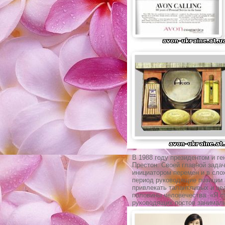
В 1988 году президентом и 
Престон. Своей главной зада
инициатором перемен и в сл
период руководящие позиции
привлекать талантливых и ц
половины человечества. «Я с
руководящих постов занимали