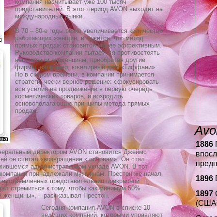
компания насчитывает уже 100 тысяч
представителей. В этот период AVON выходит на
международные рынки.
В 70 – 80-е годы резко увеличивается количество
работающих женщин, и кажется, что метод
прямых продаж становится менее эффективным.
Руководство компании пытает- ся противостоять
негативным тенденциям, приобретая другие
фирмы, например, ювелирный дом «Тиффани».
Но в скором времени, в компании принимается
стратеги- чески верное решение: сфокусировать
все усилия на продвижении в первую очередь
косметических товаров, и возродить
основополагающие принципы метода прямых
продаж.
Avo
1886
генеральным директором AVON становится Джеймс
впосл
чей он считал «возвращение к основам». Он стал
предп
ожившемся административном укладе AVON. В тот
 компании принадлежали мужчинам. Престон же начал
1896
В
елеустремленных представительниц прекрасной
тал стремиться к тому, чтобы как минимум 50%
1897
 женщины», – рассказывал Престон.
(США)
Сегодня компания AVON в списке 10
ведущих компаний, которыми управляют