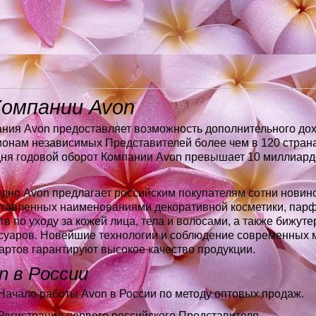
Компании Avon
ния Avon предоставляет возможность дополнительного дох
онам независимых Представителей более чем в 120 страна
ня годовой оборот Компании Avon превышает 10 миллиард
дно Avon предлагает российским покупателям сотни новино
тавленных наименованиями декоративной косметики, пар
тв по уходу за кожей лица, тела и волосами, а также бижуте
суаров. Новейшие технологии и соблюдение современных
артов гарантируют высокое качество продукции.
n в России
ачало работы Avon в России по методу оптовых продаж.
егистрация первого российского Представителя.