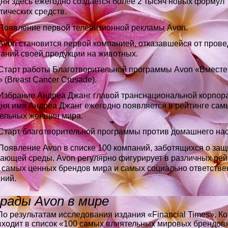
ня здесь ежегодно создается более 2 тысяч новых формул
тических средств.
Появление первой телевизионной рекламы Avon.
von становится первой компанией, отказавшейся от пров
аний своей продукции на животных.
Старт работы Благотворительной программы Avon «Вместе 
» (Breast Cancer Crusade).
Избрание Андреа Джанг главой транснациональной корпора
ня имя Андреа Джанг ежегодно появляется в рейтинге сам
ельных женщин мира.
Старт благотворительной программы против домашнего нас
оявление Avon в списке 100 компаний, заботящихся о защ
ающей среды. Avon регулярно фигурирует в различных рейт
 самых ценных брендов мира и самых социально ответств
ний.
рады Avon в мире
По результатам исследования издания «Financial Times», К
входит в список «100 самых влиятельных мировых брендов»