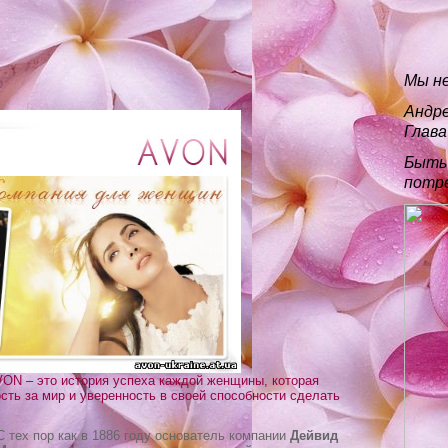
Мы не
Андре
Глава
Быть 
потре
VON – это история успеха каждой женщины, которая
сть за мир и уверенность в своей способности сделать
С тех пор как в 1886 году основатель компании
Дейвид