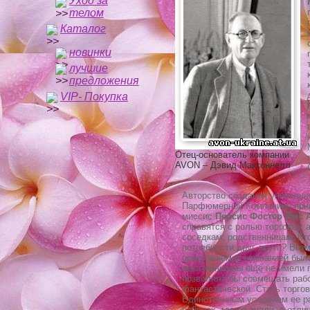
Уход за
телом
Каталог
новинки
лучшие
предложения
VIP- Покупка
Отец-основатель компании
AVON – Дэвид Макконнелл
Авторство создания уникаль
Парфюмерной Компании» прина
миссис
Персис Фостер Имс 
справятся с ролью торговых 
соседкам, родственницам. Кт
потребности друг друга? Воз
предлагаемая компанией была
века женщины еще не имели п
позволяла бы совмещать рабо
фантастической. Стать торго
Единственным условием ее ра
районах, где ее знали, в отли