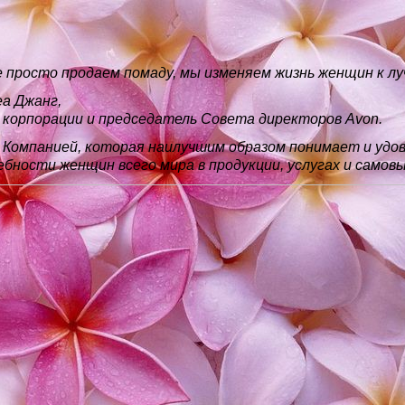
 просто продаем помаду, мы изменяем жизнь женщин к лу
а Джанг,
 корпорации и председатель Совета директоров Avon.
Компанией, которая наилучшим образом понимает и удо
бности женщин всего мира в продукции, услугах и самов