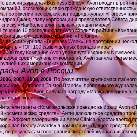
По версии журнала «Business Ethics», Avon входит в рейтин
компаний, осознающих свою гражданскую ответственность»
На протяжении нескольких лет подряд журнал «Forbes» при
Андреа Джанг, главу корпорации и председателя Совета дир
к списку «Наиболее влиятельных женщин мира».
В течение 10 последних лет Avon входит в рейтинг «Компан
восхищаются» делового издания «Fortune».
По версии журнала «Business Week», на протяжении нескол
входит в «ТОП 100 самых ценных брендов мира».
В 2009 году Компания Avon упомянута изданием Newsweek 
лидеров среди «зеленых» компаний. Avon заняла третье мес
крупнейших американских компаний.
рады Avon в России
 2006, 2007, 2008, 2009.
По результатам крупномасштабного
дования «European Trusted Brands», проводимого журнало
рзДайджест», Avon получает награду «Марка доверия» в к
ративная косметика».
Читатели газеты «Комсомольская правда« выбрали Avon «
й косметических средств». Антицеллюлитное средство трой
вия «Эффект лазера« линии Anew Clinical удостаивается п
opolitan Beauty Awards» в номинации «Лучшее средство по
«, по результатам голосования читателей журнала «Cosmopo