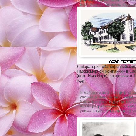
всей округе. Так женщины за
Лаборатория «Калифорнийской
Парфюмерной Компании» в Са
(штат Нью-Йорк), созданная в 1
году
В лабораториях Сафферна ра
ученых в области биохимики,
бактериологии, и других нап
AVON разрабатываются около 
уникальными открытиями в ко