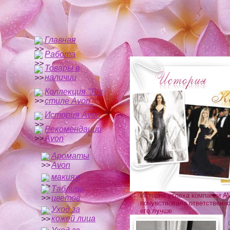
Главная
Работа
Товары в
наличии
Коллекция "Я в
стиле Avon"
История Avon
Рекомендации
Avon
Ароматы
Avon
макияж
Таблица
История успеха компании A
цветов
почувствовала ответственно
Уход за
его лучше.
кожей лица