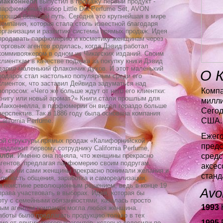
Макконнелл
выпустил в продажу первый продукт -
парфюмерный набор Little Dot Perfume Set, AVON
прошла большой путь. Сегодня это крупнейшая в мире
компания, которая стала столь известной благодаря
организации и развитию системы прямых продаж. Идея
продавать парфюмерию и косметику женщинам через
торговых агентов родилась, когда Дэвид работал
коммивояжером в одном из Чикагских изданий. Своим
клиенткам в качестве подарка за покупку книги Дэвид
дарил маленький флакончик духов. И этот маленький
О 
подарок стал настолько популярным среди его
клиенток, что заставил Дейвида задуматься над
Компа
вопросом: «Чего же больше ждут от него его клиентки:
книгу или новый аромат?» Книги стали прошлым для
милли
Макконнелла, в парфюмерии он видел гораздо больше
Сегод
перспектив. Так в 1886 году была основана компания
США.
California Perfume.
Ежего
ной структуры прямых продаж «Калифорнийской
предс
длежит первому сотруднику California Perfume,
Алби
. Именно она поняла, что женщины прекрасно
средс
агентов, предлагая парфюмерию своим подругам,
аксес
о, как ни сами женщины прекрасно понимали желания и
станд
можность общения, заработка и самореализации,
 поистине революционным решением, ведь в конце 19
Avo
рава участвовать в выборах. Идея, которая бы
ту с семейными обязанностями, казалась просто
1993
Н
вым агентом компании могла любая женщина.
боты было предлагать продукцию только в тех
1995
Р
чие от других торговых агентов, которые колесили по