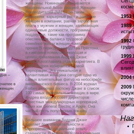
Сегод
женщины. Номинанты оцениваются
косме
Национальной Ассо- циацией Женщин-
Руководителей (NAFE) по таким
1953
критериям: карьерный рост и развитие
женщин в компании, равная заработная
1989
A
плата у мужчин и женщин, занимающих
одинаковые должности, программы
испыт
поддержки, такие как программа
обеспечения баланса трудовой и
1992
семейной жизни женщин компании и
груди
прочее.В период руководства Престона,
в компании появилась молодая и
1999
целеустремленная Андреа Джанг,
которая возглавила отдел маркетинга. В
Сегод
1999 Андрея избирается Главой
влият
Корпорации. Эта уникальная и
дня –
талантливая женщина сегодня одна из
2004
самых влиятельных фигур на небоскребе
ючилее в
американского бизнеса. В 2004 журнал
2009
П
 женщин
Forbes включил госпожу Джанг в список
окруж
100 самых влиятельных женщин в мире.
Андреа входит в совет директоров
числе
известных международных корпораций,
компа
таких как General Electric и Apple. Она
частый гость популярных ток-шоу.
Наг
Большое внимание Андреа Джанг
уделяет благотворительности и
корпоративной социальной ответ-
ственности. В марте 2009 года компания