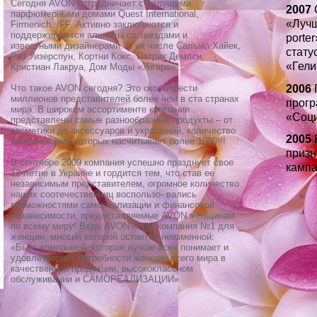
Сегодня AVON сотрудничает с ведущими
2007
C
парфюмерными домами Quest International,
«Лучш
Firmenich, IFF. Активно заключаются и
поддерживаются альянсы со звездами и
porte
известными дизайнерами. В их числе Сальма Хайек,
стату
Риз Уизерспун, Кортни Кокс, Патрик Демпси,
«Гели
Кристиан Лакруа, Дом Моды «Унгаро»…
2006
П
Что такое AVON сегодня? Это около шести
миллионов представителей более чем в ста странах
прогр
мира. В широком ассортименте компании
«Соци
представлены самые разнообразные продукты – от
косметики до аксессуаров и украшений, количество
2005
Б
наименований которых насчитывает более 1000!!!
призн
В сентябре 2009 компания успешно празднует свое
кампа
12-летие в Украине и гордится тем, что став ее
независимым представителем, огромное количество
наших соотечественниц воспользо- вались
возможностями самореализации и финансовой
независимости, предоставляемые AVON женщинам
по всему миру! Ведь AVON – это компания №1 для
женщин, миссия которой остается неизменной:
«Быть компанией, которая лучше всех понимает и
удовлетворяет потребности женщин всего мира в
качественной продукции, высококлассном
обслуживании и САМОРЕАЛИЗАЦИИ».
и