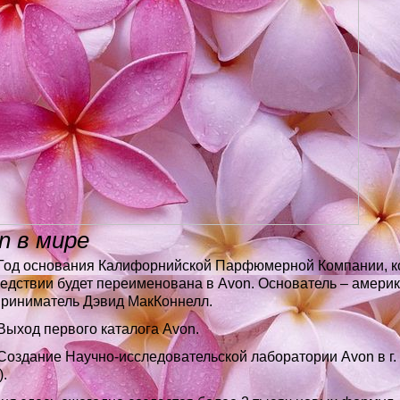
n в мире
Год основания Калифорнийской Парфюмерной Компании, к
едствии будет переименована в Avon. Основатель – амери
риниматель Дэвид МакКоннелл.
ыход первого каталога Avon.
Создание Научно-исследовательской лаборатории Avon в г
.