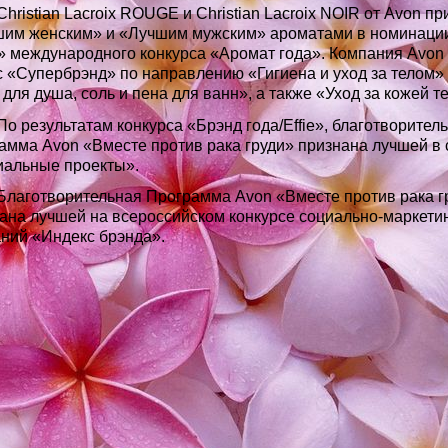
hristian Lacroix ROUGE и Christian Lacroix NOIR от Avon п
им женским» и «Лучшим мужским» ароматами в номинации 
r» международного конкурса «Аромат года». Компания Avon
с «Супербрэнд» по направлению «Гигиена и уход за телом» 
 для душа, соль и пена для ванн», а также «Уход за кожей те
о результатам конкурса «Брэнд года/Effie», благотворител
амма Avon «Вместе против рака груди»
признана лучшей в 
альные проекты».
лаготворительная Программа Avon «Вместе против рака г
ана лучшей на всероссийском конкурсе социально-маркети
ний «Индекс брэнда».