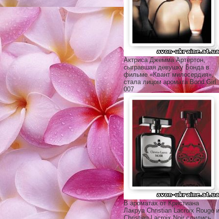
Актриса Джемма Артертон,
сыгравшая девушку Бонда в
фильме «Квант милосердия»,
стала лицом ароматa Bond Girl
007
В ароматах от Кристиана
Лакруа Christian Lacroix Rouge 
Christian Lacroix Noir слились