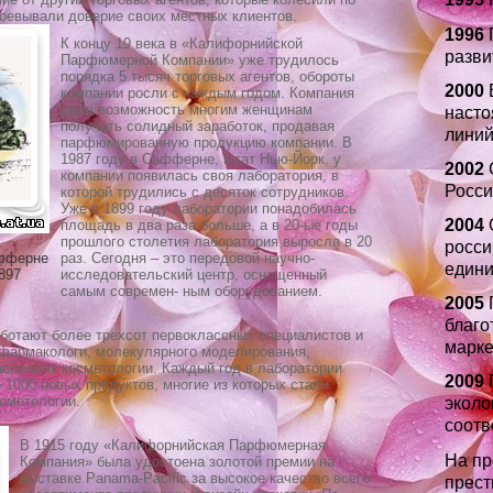
воевывали доверие своих местных клиентов.
1996
К концу 19 века в «Калифорнийской
разви
Парфюмерной Компании» уже трудилось
порядка 5 тысяч торговых агентов, обороты
2000
В
компании росли с каждым годом. Компания
дала возможность многим женщинам
насто
получать солидный заработок, продавая
линий
парфюмированную продукцию компании. В
1987 году в Сафферне, штат Нью-Йорк, у
2002
С
компании появилась своя лаборатория, в
Росси
которой трудились с десяток сотрудников.
Уже в 1899 году лаборатории понадобилась
2004
О
площадь в два раза больше, а в 20-ые годы
прошлого столетия лаборатория выросла в 20
росси
фферне
раз. Сегодня – это передовой научно-
едини
897
исследовательский центр, оснащенный
самым современ- ным оборудованием.
2005
благо
ботают более трехсот первоклассных специалистов и
марке
 фармакологи, молекулярного моделирования,
равлениях косметологии. Каждый год в лаборатории
2009
П
1000 новых продуктов, многие из которых стали
сметологии.
эколо
соотв
В 1915 году «Калифорнийская Парфюмерная
На пр
Компания» была удостоена золотой премии на
выставке Panama-Pacific за высокое качество всего
прест