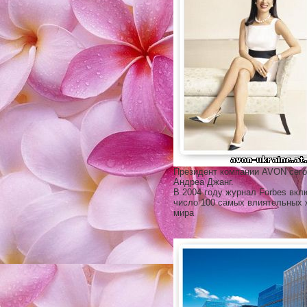
Президент компании AVON сего
Андреа Джанг.
В 2004 году журнал Forbes вкл
число 100 самых влиятельных
мира