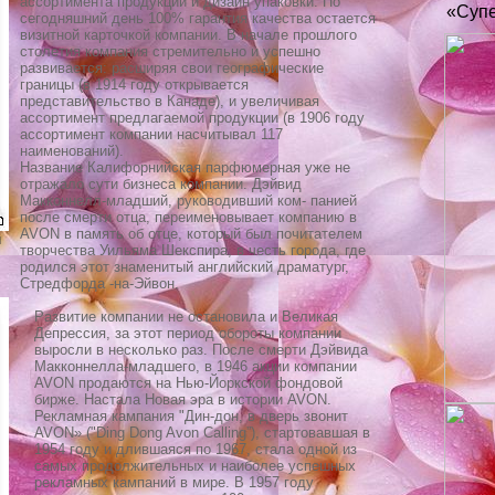
ассортимента продукции и дизайн упаковки. По
«Супе
сегодняшний день 100% гарантия качества остается
визитной карточкой компании. В начале прошлого
столетия компания стремительно и успешно
развивается: расширяя свои географические
границы (в 1914 году открывается
представительство в Канаде), и увеличивая
ассортимент предлагаемой продукции (в 1906 году
ассортимент компании насчитывал 117
наименований).
Название Калифорнийская парфюмерная уже не
отражало сути бизнеса компании. Дэйвид
Макконнелл-младший, руководивший ком- панией
после смерти отца, переименовывает компанию в
AVON в память об отце, который был почитателем
ы
творчества Уильяма Шекспира, в честь города, где
родился этот знаменитый английский драматург,
Стредфорда -на-Эйвон.
Развитие компании не остановила и Великая
Депрессия, за этот период обороты компании
выросли в несколько раз. После смерти Дэйвида
Макконнелла-младшего, в 1946 акции компании
AVON продаются на Нью-Йоркской фондовой
бирже. Настала Новая эра в истории AVON.
Рекламная кампания "Дин-дон, в дверь звонит
AVON» ("Ding Dong Avon Calling”), стартовавшая в
1954 году и длившаяся по 1967, стала одной из
самых продолжительных и наиболее успешных
рекламных кампаний в мире. В 1957 году